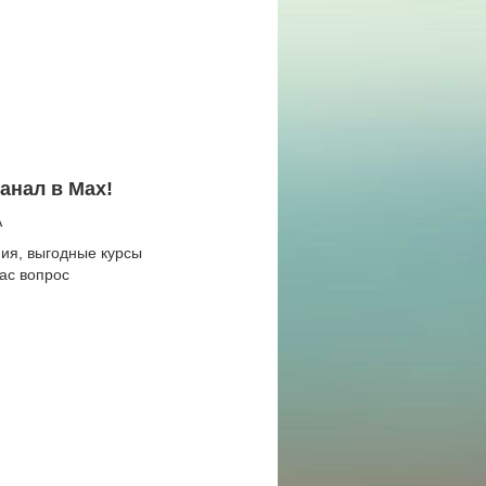
анал в Max!
A
ия, выгодные курсы
ас вопрос