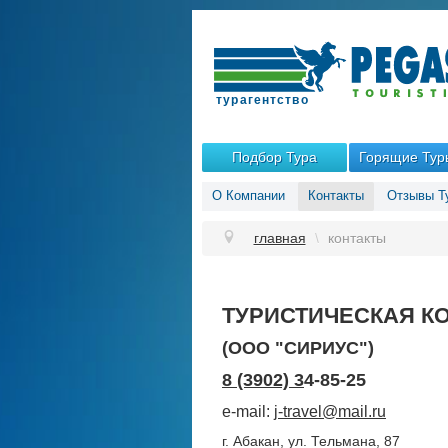
Подбор Тура
Горящие Тур
О Компании
Контакты
Отзывы Т
главная
\
контакты
ТУРИСТИЧЕСКАЯ К
(ООО "СИРИУС")
8 (3902) 3
4-85-25
e-mail:
j-travel@mail.ru
г. Абакан, ул. Тельмана, 87