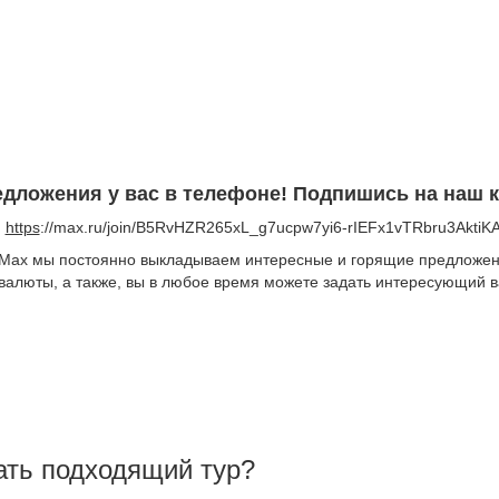
дложения у вас в телефоне!
Подпишись на наш к
https
://max.ru/join/B5RvHZR265xL_g7ucpw7yi6-rIEFx1vTRbru3AktiK
 Max мы постоянно выкладываем интересные и горящие предложен
 валюты, а также, вы в любое время можете задать интересующий в
ать подходящий тур?